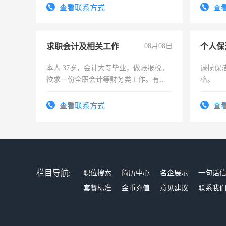
查看联系方式
查
求职会计及相关工作
08月08日
个人保
本人 37岁，会计大专毕业，做账报税。
诚揽保
欲求一份全职会计等财务类工作。有会
格。
计证
查看联系方式
查
栏目导航:
职位搜索
简历中心
名企展示
一句话
套餐标准
金币充值
意见建议
联系我