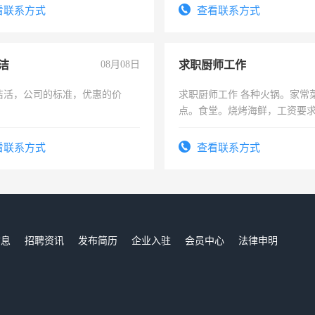
看联系方式
查看联系方式
洁
08月08日
求职厨师工作
洁活，公司的标准，优惠的价
求职厨师工作 各种火锅。家常
点。食堂。烧烤海鲜，工资要求6
上
看联系方式
查看联系方式
信息
招聘资讯
发布简历
企业入驻
会员中心
法律申明
们