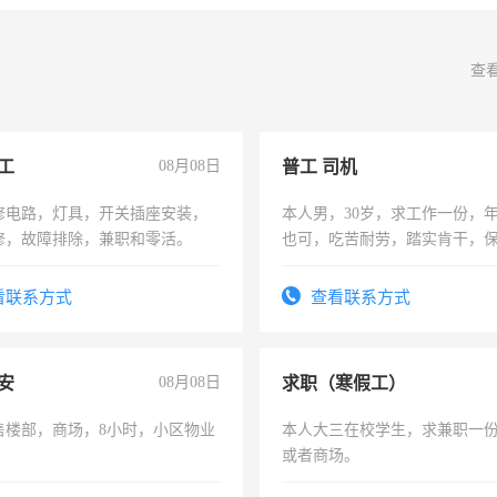
查
工
08月08日
普工 司机
修电路，灯具，开关插座安装，
本人男，30岁，求工作一份，
修，故障排除，兼职和零活。
也可，吃苦耐劳，踏实肯干，
勿扰
看联系方式
查看联系方式
安
08月08日
求职（寒假工）
售楼部，商场，8小时，小区物业
本人大三在校学生，求兼职一
或者商场。