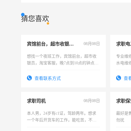
猜您喜欢
宾馆前台，超市收银员，淘宝客服
08月08日
求职电
想找一个夜班工作，宾馆前台，超市收
专业维
银员，淘宝客服，晚7点到10点的钟点
水电维
工，麻烦看到的老板加我微信聊，手机
号同微信
查看联系方式
查
求职司机
08月08日
求职保
本人男，24岁有c1证，驾龄两年。想求
最好是
一个年后开货车的工作，能吃苦，不怕
勿扰
加班。