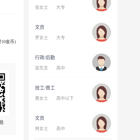
张女士
·
大专
文员
罗女士
·
大专
10金币)
行政/后勤
梁先生
·
高中
技工/普工
黄女士
·
高中以下
文员
息
林女士
·
高中